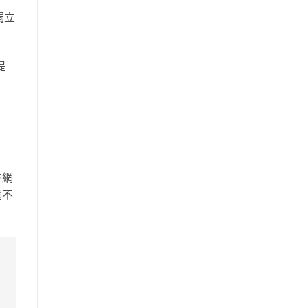
獨立
提
方網
網不