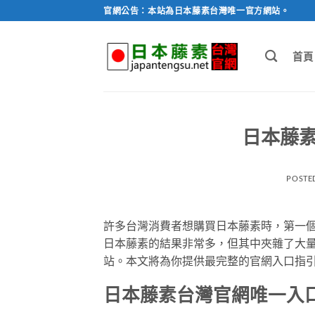
跳
官網公告：本站為日本藤素台灣唯一官方網站。
轉
至
首頁
內
容
日本藤
POSTE
許多台灣消費者想購買日本藤素時，第一
日本藤素的結果非常多，但其中夾雜了大
站。本文將為你提供最完整的官網入口指
日本藤素台灣官網唯一入