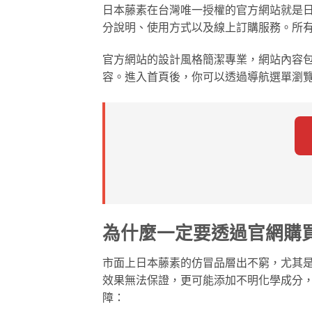
日本藤素在台灣唯一授權的官方網站就是
分說明、使用方式以及線上訂購服務。所有
官方網站的設計風格簡潔專業，網站內容
容。進入首頁後，你可以透過導航選單瀏
為什麼一定要透過官網購
市面上日本藤素的仿冒品層出不窮，尤其
效果無法保證，更可能添加不明化學成分
障：