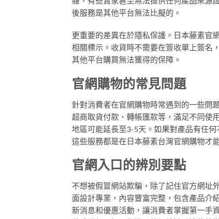
雜，有些賣家甚至無法提供任何產品來源
後服務是其他平台無法比擬的。
更重要的差異在於隱私保護。日本藤素官
相關標示。收貨時不需要在簽收單上簽名
其他平台購買無法獲得的保障。
官網購物的常見問題
針對消費者在官網購物時常遇到的一些問
超商取貨付款、轉帳匯款等，滿足不同使用
地區可能延長至3-5天。如果對產品有任
這些服務都是在日本藤素台灣官網購物才
官網入口的辨別要點
不想被假冒網站欺騙，除了記住官方網址
面設計專業，內容豐富完整，包含產品介
新消息和優惠活動，讓消費者掌握第一手