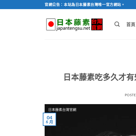
跳
官網公告：本站為日本藤素台灣唯一官方網站。
轉
至
首頁
內
容
日本藤素吃多久才有
POST
04
6 月