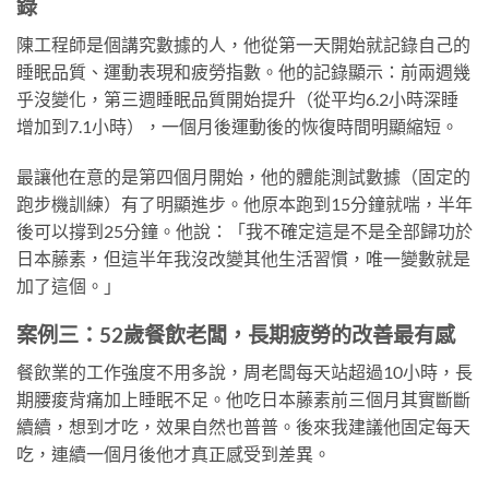
錄
陳工程師是個講究數據的人，他從第一天開始就記錄自己的
睡眠品質、運動表現和疲勞指數。他的記錄顯示：前兩週幾
乎沒變化，第三週睡眠品質開始提升（從平均6.2小時深睡
增加到7.1小時），一個月後運動後的恢復時間明顯縮短。
最讓他在意的是第四個月開始，他的體能測試數據（固定的
跑步機訓練）有了明顯進步。他原本跑到15分鐘就喘，半年
後可以撐到25分鐘。他說：「我不確定這是不是全部歸功於
日本藤素，但這半年我沒改變其他生活習慣，唯一變數就是
加了這個。」
案例三：52歲餐飲老闆，長期疲勞的改善最有感
餐飲業的工作強度不用多說，周老闆每天站超過10小時，長
期腰痠背痛加上睡眠不足。他吃日本藤素前三個月其實斷斷
續續，想到才吃，效果自然也普普。後來我建議他固定每天
吃，連續一個月後他才真正感受到差異。