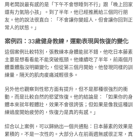
周老闆說最有感的是「下午不會想睡到不行」跟「晚上回家
還有力氣陪小孩」。到了半年，他已經推薦給三個同行朋
友。他的說法很直白：「不會讓你變超人，但會讓你回到正
常人的狀態。」
案例四：33歲健身教練，運動表現與恢復的變化
這個案例比較特別，張教練本身體能就不錯，他吃日本藤素
主要是想看看能不能突破瓶頸。他連續吃了半年，前兩個月
體重體脂沒明顯變化，但從第三個月開始，他發現同樣的訓
練量，隔天的肌肉痠痛減輕很多。
另外他也觀察到性慾方面有提升，但不是那種很強烈的衝
動，而是比較自然的慾望恢復。他的結論是：「如果你的身
體本來就年輕體壯，效果不會很誇張；但如果是像我這種訓
練過度開始疲勞的，恢復力是真的有感。」
綜合以上案例，可以歸納出一個共通點：日本藤素的效果是
累積的，不是一次性的。大部分人在前兩週無感很正常，真