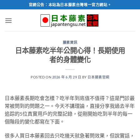
跳
官網公告：本站為日本藤素台灣唯一官方網站。
轉
至
內
容
藤素資訊
日本藤素吃半年公開心得！長期使用
者的身體變化
POSTED ON
2026 年 6 月 29 日
BY
日本藤素官網
日本藤素長期吃會怎樣？吃半年到底值不值得？這是門診最
常被問到的問題之一。今天不講理論，直接分享我過去半年
追踪的5位真實用戶的完整記錄，從剛開始吃到半年的每一
個階段的變化都寫在下面。
很多人買日本藤素回去只吃幾天就急著問效果，但說實話，