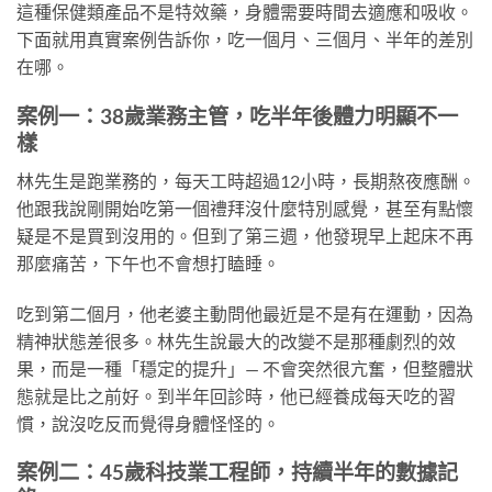
這種保健類產品不是特效藥，身體需要時間去適應和吸收。
下面就用真實案例告訴你，吃一個月、三個月、半年的差別
在哪。
案例一：38歲業務主管，吃半年後體力明顯不一
樣
林先生是跑業務的，每天工時超過12小時，長期熬夜應酬。
他跟我說剛開始吃第一個禮拜沒什麼特別感覺，甚至有點懷
疑是不是買到沒用的。但到了第三週，他發現早上起床不再
那麼痛苦，下午也不會想打瞌睡。
吃到第二個月，他老婆主動問他最近是不是有在運動，因為
精神狀態差很多。林先生說最大的改變不是那種劇烈的效
果，而是一種「穩定的提升」— 不會突然很亢奮，但整體狀
態就是比之前好。到半年回診時，他已經養成每天吃的習
慣，說沒吃反而覺得身體怪怪的。
案例二：45歲科技業工程師，持續半年的數據記